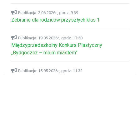
Publikacja: 2.06.2026r., godz. 9:39
Zebranie dla rodziców przyszłych klas 1
Publikacja: 19.05.2026r., godz. 17:50
Międzyprzedszkolny Konkurs Plastyczny
„Bydgoszcz – moim miastem”
Publikacja: 15.05.2026r., godz. 11:32
Półkolonie 2026 - nabór
Publikacja: 21.04.2026r., godz. 19:54
Sponsorzy w V Międzyprzedszkolnym konkursie
recytatorskim "Klasyka dla Smyka- wiersze Wandy
Chotomskiej i Marii Konopnickiej".
Pokaż wszystkie