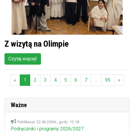
Z wizytą na Olimpie
Czytaj więcej!
«
1
2
3
4
5
6
7
...
95
»
(aktualna)
Ważne
Publikacja: 22.06.2026r., godz. 12:18
Podręczniki i programy 2026/2027