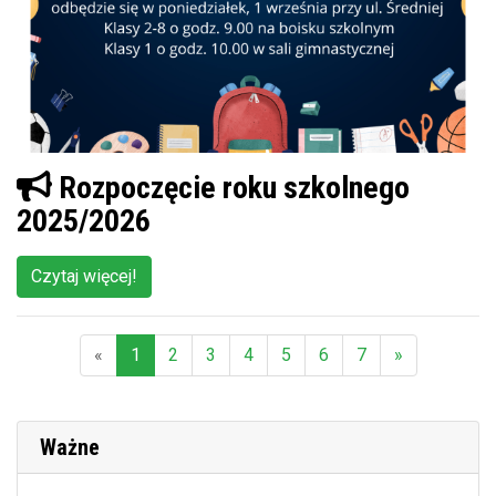
Rozpoczęcie roku szkolnego
2025/2026
Czytaj więcej!
«
1
2
3
4
5
6
7
»
(aktualna)
Ważne